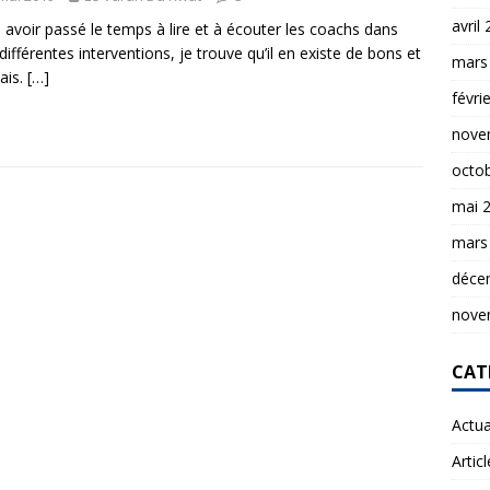
avril
 avoir passé le temps à lire et à écouter les coachs dans
 différentes interventions, je trouve qu’il en existe de bons et
mars
ais.
[…]
févri
nove
octo
mai 
mars
déce
nove
CAT
Actua
Artic