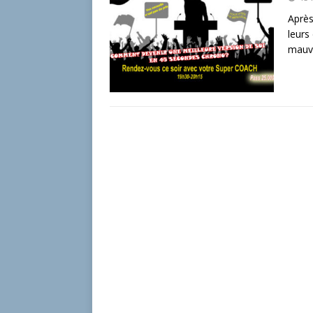
Après
leurs
mauv