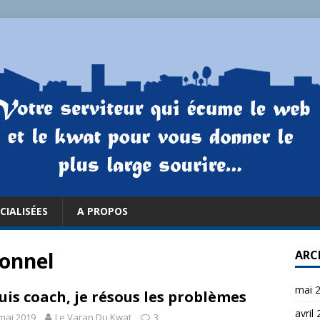
CIALISÉES
A PROPOS
onnel
ARC
mai 
suis coach, je résous les problèmes
avril
mai 2019
Le Varan Du Kwat
3